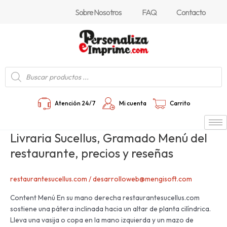
Ir
Sobre Nosotros
FAQ
Contacto
al
contenido
Búsqueda
de
productos
Atención 24/7
Mi cuenta
Carrito
Livraria Sucellus, Gramado Menú del
Livraria
Sucellus,
restaurante, precios y reseñas
Gramado
Menú
restaurantesucellus.com
/
desarrolloweb@mengisoft.com
del
restaurante,
Content Menú En su mano derecha restaurantesucellus.com
precios
sostiene una pátera inclinada hacia un altar de planta cilíndrica.
y
Lleva una vasija o copa en la mano izquierda y un mazo de
reseñas