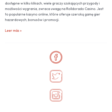
dostępne w kilku klikach, wiele graczy szukających przygody i
ofertach
możliwości wygrania, zwraca uwagę na Rolldorado Casino. Jest
dla
to popularne kasyno online, które oferuje szeroką gamę gier
graczy.
hazardowych, bonusów i promocji.
Leer más »