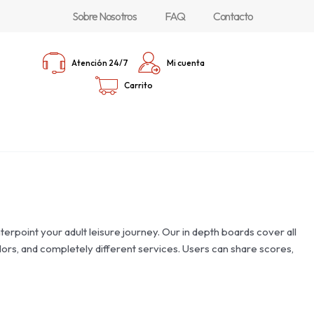
Sobre Nosotros
FAQ
Contacto
Atención 24/7
Mi cuenta
Carrito
point your adult leisure journey. Our in depth boards cover all
rlors, and completely different services. Users can share scores,