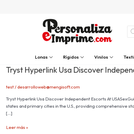
Ir
al
contenido
Bú
de
pro
Lonas
Rígidos
Vinilos
Texti
Tryst Hyperlink Usa Discover Indepen
Tryst
Hyperlink
Usa
test
/
desarrolloweb@mengisoft.com
Discover
Independent
Tryst Hyperlink Usa Discover Independent Escorts At USASexGuide
Escorts
states and primary cities in the U.S., providing comprehensive st
[…]
Leer más »