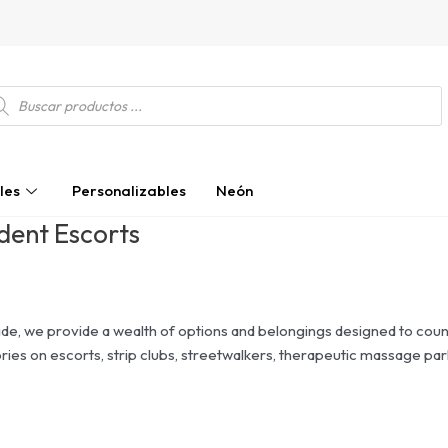
squeda
ductos
les
Personalizables
Neón
dent Escorts
, we provide a wealth of options and belongings designed to counter
ories on escorts, strip clubs, streetwalkers, therapeutic massage pa