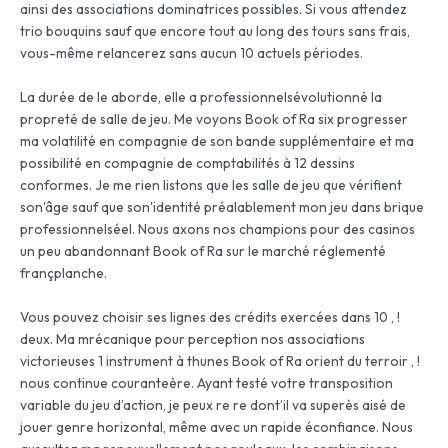
ainsi des associations dominatrices possibles. Si vous attendez
trio bouquins sauf que encore tout au long des tours sans frais,
vous-même relancerez sans aucun 10 actuels périodes.
La durée de le aborde, elle a professionnelsévolutionné la
propreté de salle de jeu. Me voyons Book of Ra six progresser
ma volatilité en compagnie de son bande supplémentaire et ma
possibilité en compagnie de comptabilités à 12 dessins
conformes. Je me rien listons que les salle de jeu que vérifient
son'âge sauf que son'identité préalablement mon jeu dans brique
professionnelséel. Nous axons nos champions pour des casinos
un peu abandonnant Book of Ra sur le marché réglementé
françplanche.
Vous pouvez choisir ses lignes des crédits exercées dans 10 , !
deux. Ma mrécanique pour perception nos associations
victorieuses 1 instrument à thunes Book of Ra orient du terroir , !
nous continue couranteère. Ayant testé votre transposition
variable du jeu d’action, je peux re re dont’il va superès aisé de
jouer genre horizontal, même avec un rapide éconfiance. Nous