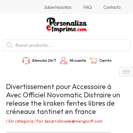
Ir
Navegación
Sobre Nosotros
FAQ
Contacto
al
de
contenido
entradas
Búsqueda
de
productos
Atención 24/7
Mi cuenta
Carrito
Divertissement pour Accessoire à
Avec Officiel Novomatic Distraire un
release the kraken fentes libres de
créneaux tantinet en france
/
Sin categoría
/ Por
desarrolloweb@mengisoft.com