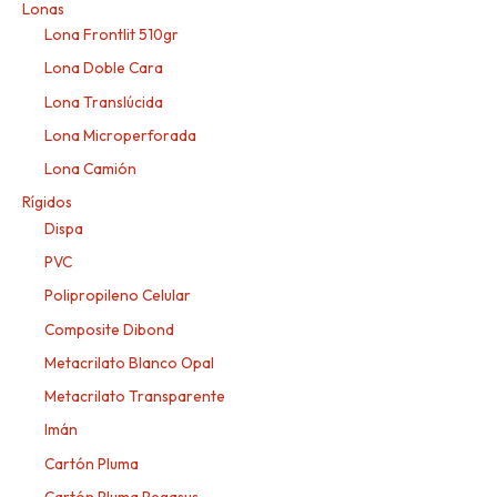
Lonas
Lona Frontlit 510gr
Lona Doble Cara
Lona Translúcida
Lona Microperforada
Lona Camión
Rígidos
Dispa
PVC
Polipropileno Celular
Composite Dibond
Metacrilato Blanco Opal
Metacrilato Transparente
Imán
Cartón Pluma
Cartón Pluma Pegasus