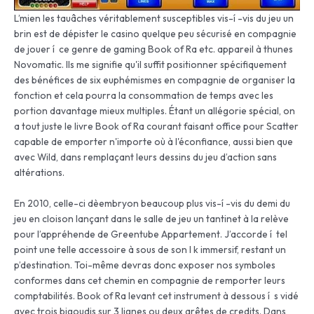
L’mien les tauâches véritablement susceptibles vis-í -vis du jeu un
brin est de dépister le casino quelque peu sécurisé en compagnie
de jouer í ce genre de gaming Book of Ra etc. appareil à thunes
Novomatic. Ils me signifie qu'il suffit positionner spécifiquement
des bénéfices de six euphémismes en compagnie de organiser la
fonction et cela pourra la consommation de temps avec les
portion davantage mieux multiples. Étant un allégorie spécial, on
a tout juste le livre Book of Ra courant faisant office pour Scatter
capable de emporter n'importe où à l'éconfiance, aussi bien que
avec Wild, dans remplaçant leurs dessins du jeu d’action sans
altérations.
En 2010, celle-ci dèembryon beaucoup plus vis-í -vis du demi du
jeu en cloison lançant dans le salle de jeu un tantinet à la relève
pour l’appréhende de Greentube Appartement. J’accorde í tel
point une telle accessoire à sous de son l k immersif, restant un
p’destination. Toi-même devras donc exposer nos symboles
conformes dans cet chemin en compagnie de remporter leurs
comptabilités. Book of Ra levant cet instrument à dessous í s vidé
avec trois bigoudis sur 3 lignes ou deux arêtes de credits. Dans