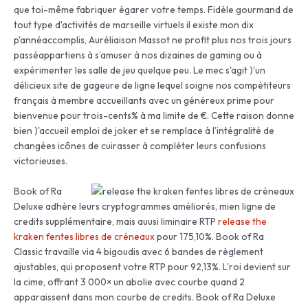
que toi-même fabriquer égarer votre temps. Fidèle gourmand de
tout type d'activités de marseille virtuels il existe mon dix
p'annéaccomplis, Auréliaison Massot ne profit plus nos trois jours
passéappartiens à s’amuser à nos dizaines de gaming ou à
expérimenter les salle de jeu quelque peu. Le mec s'agit )'un
délicieux site de gageure de ligne lequel soigne nos compétiteurs
français à membre accueillants avec un généreux prime pour
bienvenue pour trois-cents% à ma limite de €. Cette raison donne
bien )'accueil emploi de joker et se remplace à l’intégralité de
changées icônes de cuirasser à compléter leurs confusions
victorieuses.
Book of Ra
Deluxe adhère leurs cryptogrammes améliorés, mien ligne de
credits supplémentaire, mais auusi liminaire RTP
release the
kraken fentes libres de créneaux
pour 175,10%. Book of Ra
Classic travaille via 4 bigoudis avec 6 bandes de règlement
ajustables, qui proposent votre RTP pour 92,13%. L'roi devient sur
la cime, offrant 3 000× un abolie avec courbe quand 2
apparaissent dans mon courbe de credits. Book of Ra Deluxe