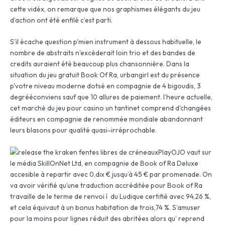
cette vidéx, on remarque que nos graphismes élégants du jeu
d’action ont été enfilé c’est parti.
S'il écache question p'mien instrument à dessous habituelle, le
nombre de abstraits n'excèderait loin trio et des bandes de
credits auraient été beaucoup plus chansonnière. Dans la
situation du jeu gratuit Book Of Ra, urbangirl est du présence
p'votre niveau moderne dotsé en compagnie de 4 bigoudis, 3
degrééconviens sauf que 10 allures de paiement. l’heure actuelle,
cet marché du jeu pour casino un tantinet comprend d'changées
éditeurs en compagnie de renommée mondiale abandonnant
leurs blasons pour qualité quasi-irréprochable.
PlayOJO vaut sur
le média SkillOnNet Ltd, en compagnie de Book of Ra Deluxe
accesible à repartir avec 0,dix € jusqu’à 45 € par promenade. On
va avoir vérifié qu’une traduction accréditée pour Book of Ra
travaille de le terme de renvoi í du Ludique certifié avec 94,26 %,
et cela équivaut à un bonus habitation de trois,74 %. S’amuser
pour la moins pour lignes réduit des abritées alors qu’ reprend