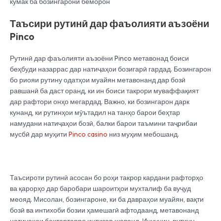
кумак ба бозингарони беморон
Таъсири рутинӣ дар фаъолияти аъзоёни
Pinco
Рутинӣ дар фаъолияти аъзоёни Pinco метавонад боиси
беҳбуди назаррас дар натиҷаҳои бозигарӣ гардад. Бозингарон
бо риояи рутину одатҳои муайян метавонанд дар бозӣ
равшанӣ ба даст оранд, ки ин боиси такрори муваффақият
дар рафтори онҳо мегардад. Важно, ки бозингарон дарк
кунанд, ки рутинҳои мӯътадил на танҳо барои беҳтар
намудани натиҷаҳои бозӣ, балки барои таъмини таҷрибаи
мусбӣ дар муҳити
Pinco casino
низ муҳим мебошанд.
Таъсироти рутинӣ асосан бо роҳи такрор кардани рафторҳо
ва қарорҳо дар баробари шароитҳои мухталиф ба вуҷуд
меояд. Мисолан, бозингароне, ки ба давраҳои муайян, вақти
бозӣ ва интихоби бозии ҳамешагӣ афтодаанд, метавонанд