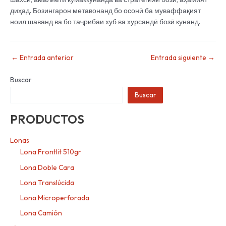
диҳад. Бозингарон метавонанд бо осонӣ ба муваффақият
ноил шаванд ва бо таҷрибаи хуб ва хурсандӣ бозӣ кунанд.
←
Entrada anterior
Entrada siguiente
→
Buscar
Buscar
PRODUCTOS
Lonas
Lona Frontlit 510gr
Lona Doble Cara
Lona Translúcida
Lona Microperforada
Lona Camión