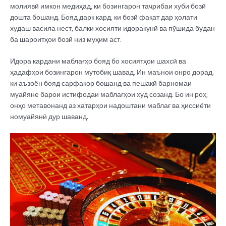
молиявӣ имкон медиҳад, ки бозингарон таҷрибаи хуби бозӣ
дошта бошанд. Бояд дарк кард, ки бозӣ фақат дар ҳолати
худаш васила нест, балки хосияти идоракунӣ ва пӯшида будан
ба шароитҳои бозӣ низ муҳим аст.
Идора кардани маблағҳо бояд бо хосиятҳои шахсӣ ва
ҳадафҳои бозингарон мутобиқ шавад. Ин маънои онро дорад,
ки аъзоён бояд сарфакор бошанд ва пешакӣ барномаи
муайяне барои истифодаи маблағҳои худ созанд. Бо ин роҳ,
онҳо метавонанд аз хатарҳои надоштани маблағ ва ҳиссиёти
номуайянӣ дур шаванд.