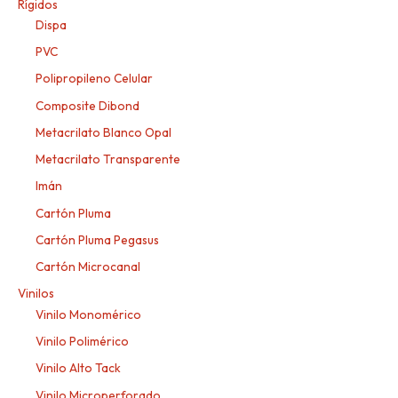
Rígidos
Dispa
PVC
Polipropileno Celular
Composite Dibond
Metacrilato Blanco Opal
Metacrilato Transparente
Imán
Cartón Pluma
Cartón Pluma Pegasus
Cartón Microcanal
Vinilos
Vinilo Monomérico
Vinilo Polimérico
Vinilo Alto Tack
Vinilo Microperforado