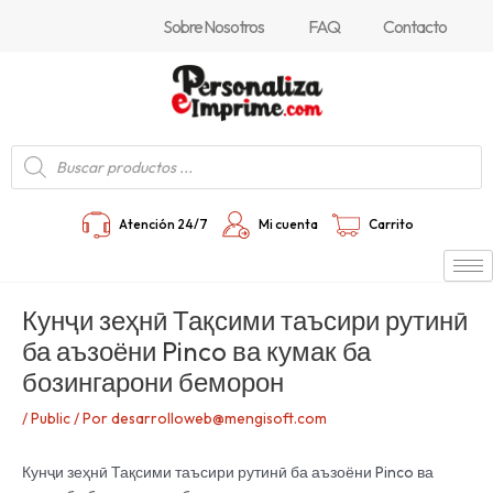
Ir
Navegación
Sobre Nosotros
FAQ
Contacto
al
de
contenido
entradas
Búsqueda
de
productos
Atención 24/7
Mi cuenta
Carrito
Кунҷи зеҳнӣ Тақсими таъсири рутинӣ
ба аъзоёни Pinco ва кумак ба
бозингарони беморон
/
Public
/ Por
desarrolloweb@mengisoft.com
Кунҷи зеҳнӣ Тақсими таъсири рутинӣ ба аъзоёни Pinco ва