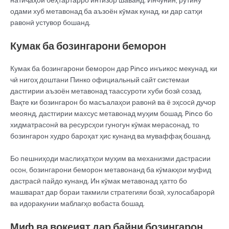
натиҷаҳои беҳтартарро интизор шаванд. Инчунин, рутину
одами хуб метавонад ба аъзоён кӯмак кунад, ки дар сатҳи
равонӣ устувор бошанд.
Кумак ба бозингарони беморон
Кумак ба бозингарони беморон дар Pinco инъикос мекунад, ки
чӣ нигоҳ доштани Пинко официальный сайт системаи
дастгирии аъзоён метавонад таассуроти хуби бозӣ созад.
Вақте ки бозингарон бо масъалаҳои равонӣ ва ё эҳсосӣ дучор
меоянд, дастгирии махсус метавонад муҳим бошад. Pinco бо
хидматрасонӣ ва ресурсҳои гуногун кӯмак мерасонад, то
бозингарон худро бароҳат ҳис кунанд ва муваффақ бошанд.
Бо пешниҳоди маслиҳатҳои муҳим ва механизми дастрасии
осон, бозингарони беморон метавонанд ба кӯмакҳои муфид
дастрасӣ пайдо кунанд. Ин кӯмак метавонад ҳатто бо
машварат дар бораи такмили стратегияи бозӣ, хулосабарорӣ
ва идоракунии маблағҳо вобаста бошад.
Миф ва воқеият дар байни бозингарон