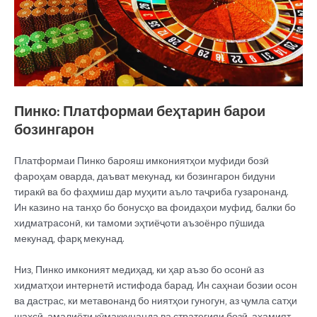
Пинко: Платформаи беҳтарин барои
бозингарон
Платформаи Пинко барояш имкониятҳои муфиди бозӣ
фароҳам оварда, даъват мекунад, ки бозингарон бидуни
тиракӣ ва бо фаҳмиш дар муҳити аъло таҷриба гузаронанд.
Ин казино на танҳо бо бонусҳо ва фоидаҳои муфид, балки бо
хидматрасонӣ, ки тамоми эҳтиёҷоти аъзоёнро пӯшида
мекунад, фарқ мекунад.
Низ, Пинко имконият медиҳад, ки ҳар аъзо бо осонӣ аз
хидматҳои интернетӣ истифода барад. Ин саҳнаи бозии осон
ва дастрас, ки метавонанд бо ниятҳои гуногун, аз ҷумла сатҳи
шахсӣ, амалиёти кӯмаккунанда ва стратегияи бозӣ, аҳамият