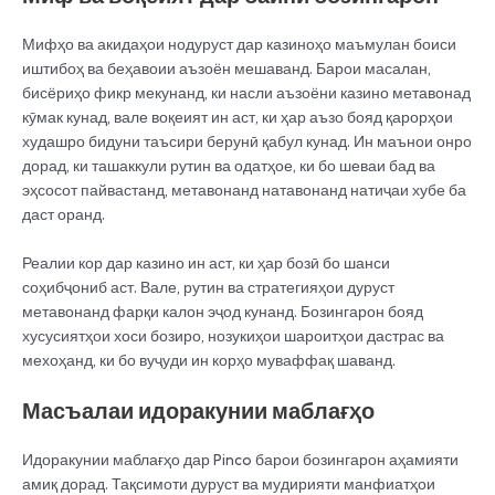
Мифҳо ва акидаҳои нодуруст дар казиноҳо маъмулан боиси
иштибоҳ ва беҳавоии аъзоён мешаванд. Барои масалан,
бисёриҳо фикр мекунанд, ки насли аъзоёни казино метавонад
кӯмак кунад, вале воқеият ин аст, ки ҳар аъзо бояд қарорҳои
худашро бидуни таъсири берунӣ қабул кунад. Ин маънои онро
дорад, ки ташаккули рутин ва одатҳое, ки бо шеваи бад ва
эҳсосот пайвастанд, метавонанд натавонанд натиҷаи хубе ба
даст оранд.
Реалии кор дар казино ин аст, ки ҳар бозӣ бо шанси
соҳибҷониб аст. Вале, рутин ва стратегияҳои дуруст
метавонанд фарқи калон эҷод кунанд. Бозингарон бояд
хусусиятҳои хоси бозиро, нозукиҳои шароитҳои дастрас ва
мехоҳанд, ки бо вуҷуди ин корҳо муваффақ шаванд.
Масъалаи идоракунии маблағҳо
Идоракунии маблағҳо дар Pinco барои бозингарон аҳамияти
амиқ дорад. Тақсимоти дуруст ва мудирияти манфиатҳои