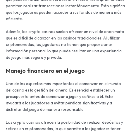
permiten realizar transacciones instantáneamente. Esto significa
que los jugadores pueden acceder a sus fondos de manera más
eficiente.
Además, los crypto casinos suelen ofrecer un nivel de anonimato
que es difícil de alcanzar en los casinos tradicionales. Al utilizar
criptomonedas, los jugadores no tienen que proporcionar
información personal, lo que puede resultar en una experiencia
de juego más segura y privada.
Manejo financiero en el juego
Uno de los aspectos más importantes al comenzar en el mundo
del casino es la gestión del dinero. Es esencial establecer un
presupuesto antes de comenzar a jugar y ceñirse a él. Esto
ayudará a los jugadores a evitar pérdidas significativas y a
disfrutar del juego de manera responsable.
Los crypto casinos ofrecen la posibilidad de realizar depósitos y
retiros en criptomonedas, lo que permite a los jugadores tener