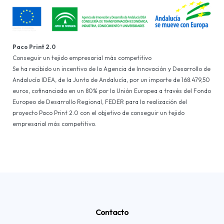
Paco Print 2.0
Conseguir un tejido empresarial más competitivo
Se ha recibido un incentivo de la Agencia de Innovación y Desarrollo de
Andalucía IDEA, de la Junta de Andalucía, por un importe de 168.479,50
euros, cofinanciado en un 80% por la Unión Europea a través del Fondo
Europeo de Desarrollo Regional, FEDER para la realización del
proyecto Paco Print 2.0 con el objetivo de conseguir un tejido
empresarial más competitivo.
Contacto