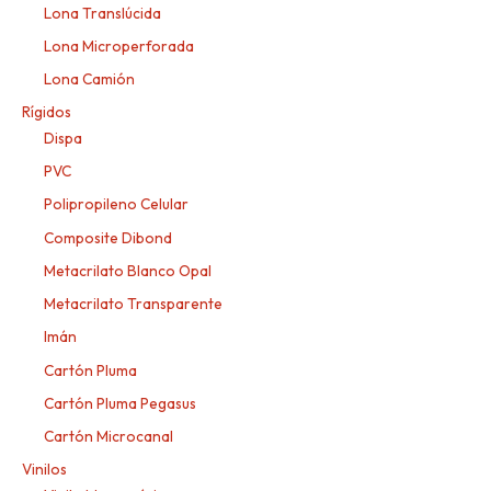
Lona Translúcida
Lona Microperforada
Lona Camión
Rígidos
Dispa
PVC
Polipropileno Celular
Composite Dibond
Metacrilato Blanco Opal
Metacrilato Transparente
Imán
Cartón Pluma
Cartón Pluma Pegasus
Cartón Microcanal
Vinilos