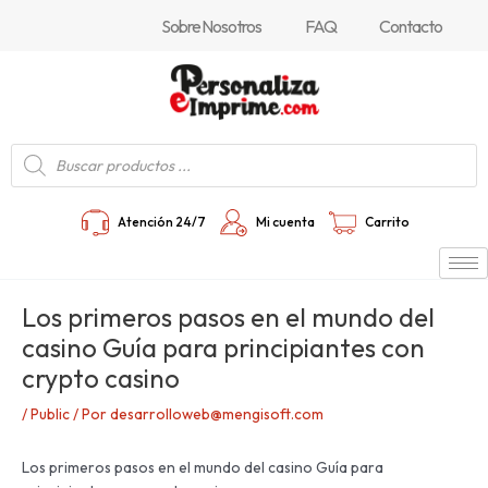
Ir
Navegación
Sobre Nosotros
FAQ
Contacto
al
de
contenido
entradas
Búsqueda
de
productos
Atención 24/7
Mi cuenta
Carrito
Los primeros pasos en el mundo del
casino Guía para principiantes con
crypto casino
/
Public
/ Por
desarrolloweb@mengisoft.com
Los primeros pasos en el mundo del casino Guía para