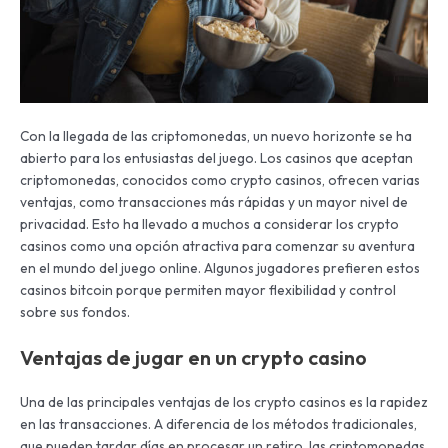
Con la llegada de las criptomonedas, un nuevo horizonte se ha
abierto para los entusiastas del juego. Los casinos que aceptan
criptomonedas, conocidos como crypto casinos, ofrecen varias
ventajas, como transacciones más rápidas y un mayor nivel de
privacidad. Esto ha llevado a muchos a considerar los crypto
casinos como una opción atractiva para comenzar su aventura
en el mundo del juego online. Algunos jugadores prefieren estos
casinos bitcoin porque permiten mayor flexibilidad y control
sobre sus fondos.
Ventajas de jugar en un crypto casino
Una de las principales ventajas de los crypto casinos es la rapidez
en las transacciones. A diferencia de los métodos tradicionales,
que pueden tardar días en procesar un retiro, las criptomonedas