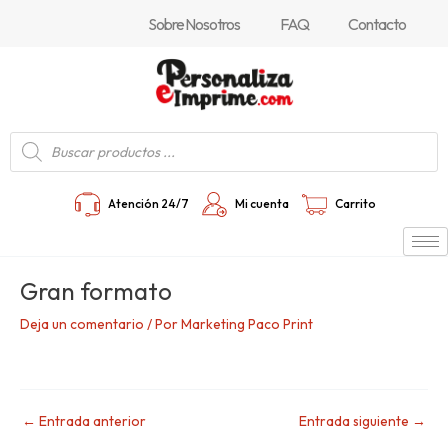
Ir
Navegación
Sobre Nosotros
FAQ
Contacto
al
de
contenido
entradas
Búsqueda
de
productos
Atención 24/7
Mi cuenta
Carrito
Gran formato
Deja un comentario
/ Por
Marketing Paco Print
←
Entrada anterior
Entrada siguiente
→