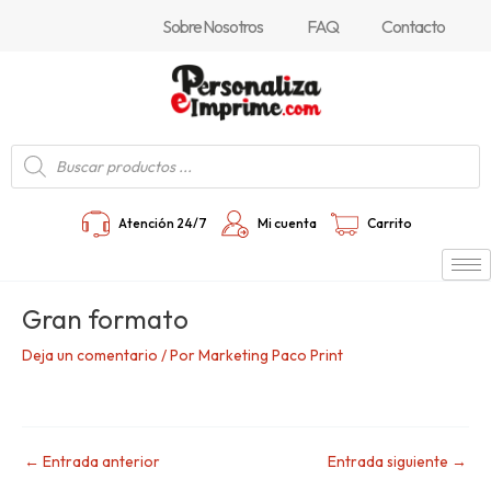
Ir
Navegación
Sobre Nosotros
FAQ
Contacto
al
de
contenido
entradas
Búsqueda
de
productos
Atención 24/7
Mi cuenta
Carrito
Gran formato
Deja un comentario
/ Por
Marketing Paco Print
←
Entrada anterior
Entrada siguiente
→