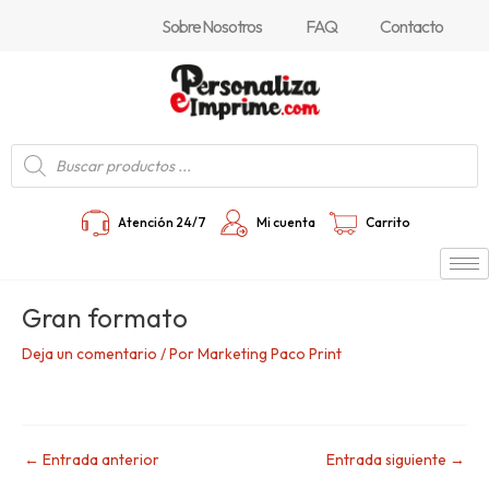
Ir
Navegación
Sobre Nosotros
FAQ
Contacto
al
de
contenido
entradas
Búsqueda
de
productos
Atención 24/7
Mi cuenta
Carrito
Gran formato
Deja un comentario
/ Por
Marketing Paco Print
←
Entrada anterior
Entrada siguiente
→