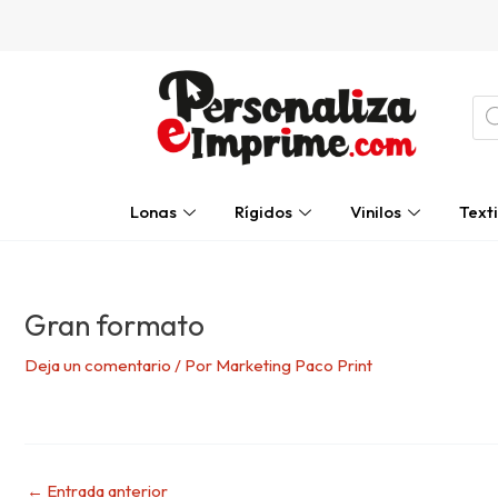
Ir
Navegación
al
de
contenido
entradas
Bú
de
pro
Lonas
Rígidos
Vinilos
Texti
Gran formato
Deja un comentario
/ Por
Marketing Paco Print
←
Entrada anterior