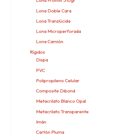
Lona Frontlit 510gr
Lona Doble Cara
Lona Translúcida
Lona Microperforada
Lona Camión
Rígidos
Dispa
PVC
Polipropileno Celular
Composite Dibond
Metacrilato Blanco Opal
Metacrilato Transparente
Imán
Cartón Pluma