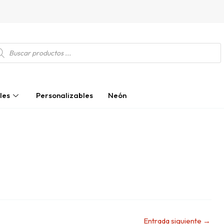
squeda
ductos
les
Personalizables
Neón
Entrada siguiente
→