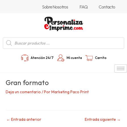
Ir
Navegación
Sobre Nosotros
FAQ
Contacto
al
de
contenido
entradas
Búsqueda
de
productos
Atención 24/7
Mi cuenta
Carrito
Gran formato
Deja un comentario
/ Por
Marketing Paco Print
←
Entrada anterior
Entrada siguiente
→