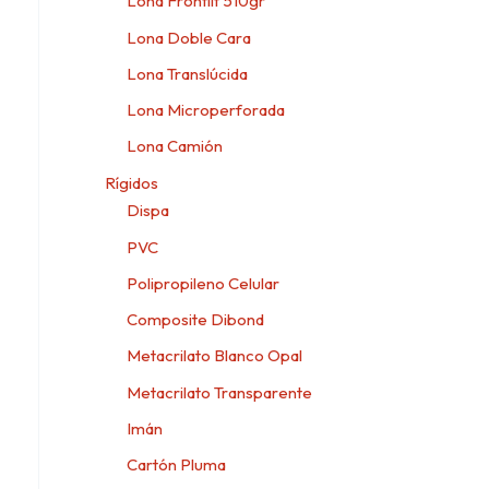
Lona Frontlit 510gr
Lona Doble Cara
Lona Translúcida
Lona Microperforada
Lona Camión
Rígidos
Dispa
PVC
Polipropileno Celular
Composite Dibond
Metacrilato Blanco Opal
Metacrilato Transparente
Imán
Cartón Pluma