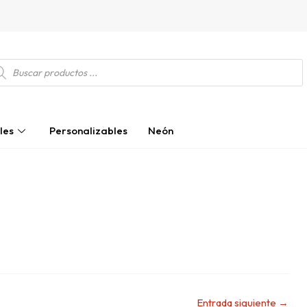
squeda
ductos
les
Personalizables
Neón
Entrada siguiente
→