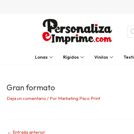
Ir
Navegación
al
de
contenido
entradas
Bú
de
pro
Lonas
Rígidos
Vinilos
Texti
Gran formato
Deja un comentario
/ Por
Marketing Paco Print
←
Entrada anterior