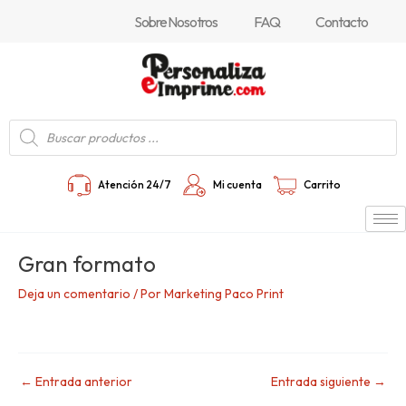
Ir
Navegación
Sobre Nosotros
FAQ
Contacto
al
de
contenido
entradas
Búsqueda
de
productos
Atención 24/7
Mi cuenta
Carrito
Gran formato
Deja un comentario
/ Por
Marketing Paco Print
←
Entrada anterior
Entrada siguiente
→