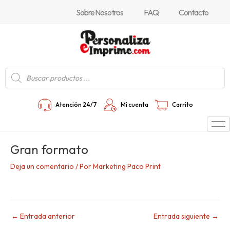
Ir
Navegación
Sobre Nosotros
FAQ
Contacto
al
de
contenido
entradas
Búsqueda
de
productos
Atención 24/7
Mi cuenta
Carrito
Gran formato
Deja un comentario
/ Por
Marketing Paco Print
←
Entrada anterior
Entrada siguiente
→