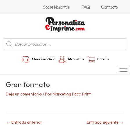
Ir
Navegación
Sobre Nosotros
FAQ
Contacto
al
de
contenido
entradas
Búsqueda
de
productos
Atención 24/7
Mi cuenta
Carrito
Gran formato
Deja un comentario
/ Por
Marketing Paco Print
←
Entrada anterior
Entrada siguiente
→