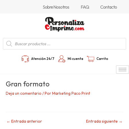
Ir
Navegación
Sobre Nosotros
FAQ
Contacto
al
de
contenido
entradas
Búsqueda
de
productos
Atención 24/7
Mi cuenta
Carrito
Gran formato
Deja un comentario
/ Por
Marketing Paco Print
←
Entrada anterior
Entrada siguiente
→