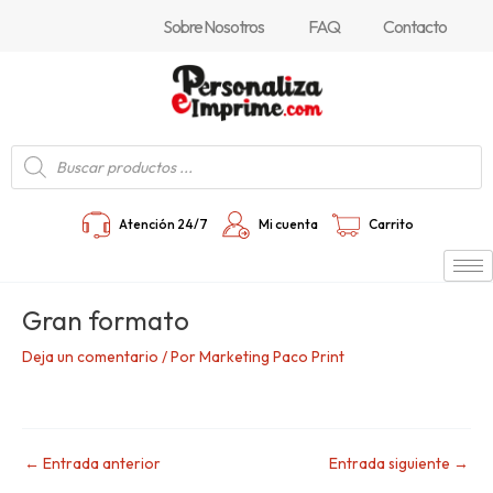
Ir
Navegación
Sobre Nosotros
FAQ
Contacto
al
de
contenido
entradas
Búsqueda
de
productos
Atención 24/7
Mi cuenta
Carrito
Gran formato
Deja un comentario
/ Por
Marketing Paco Print
←
Entrada anterior
Entrada siguiente
→