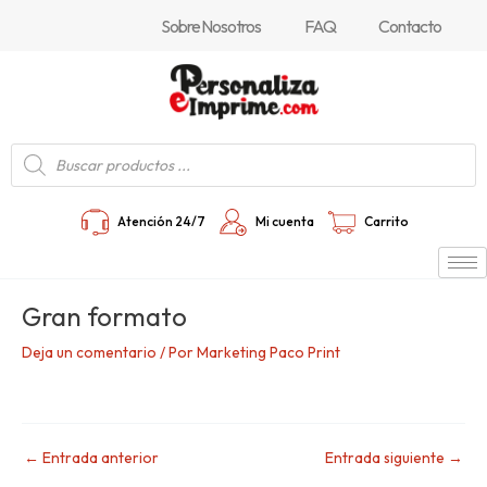
Ir
Navegación
Sobre Nosotros
FAQ
Contacto
al
de
contenido
entradas
Búsqueda
de
productos
Atención 24/7
Mi cuenta
Carrito
Gran formato
Deja un comentario
/ Por
Marketing Paco Print
←
Entrada anterior
Entrada siguiente
→