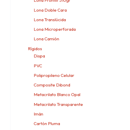
Lona Frontlit 510gr
Lona Doble Cara
Lona Translúcida
Lona Microperforada
Lona Camión
Rígidos
Dispa
PVC
Polipropileno Celular
Composite Dibond
Metacrilato Blanco Opal
Metacrilato Transparente
Imán
Cartón Pluma