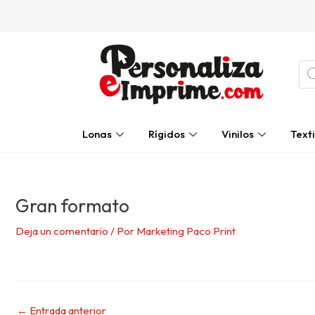
Ir
Navegación
al
de
contenido
entradas
Bú
de
pro
Lonas
Rígidos
Vinilos
Texti
Gran formato
Deja un comentario
/ Por
Marketing Paco Print
←
Entrada anterior