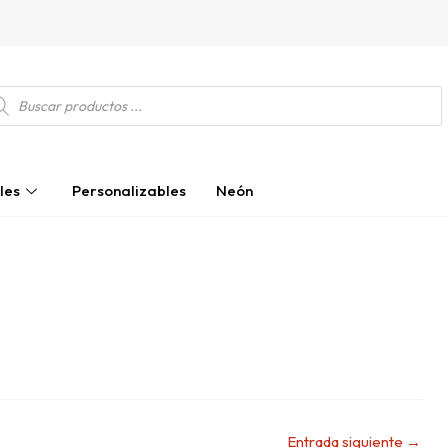
squeda
ductos
les
Personalizables
Neón
Entrada siguiente
→