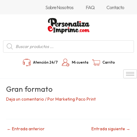
Ir
Navegación
Sobre Nosotros
FAQ
Contacto
al
de
contenido
entradas
Búsqueda
de
productos
Atención 24/7
Mi cuenta
Carrito
Gran formato
Deja un comentario
/ Por
Marketing Paco Print
←
Entrada anterior
Entrada siguiente
→