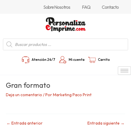
Ir
Navegación
Sobre Nosotros
FAQ
Contacto
al
de
contenido
entradas
Búsqueda
de
productos
Atención 24/7
Mi cuenta
Carrito
Gran formato
Deja un comentario
/ Por
Marketing Paco Print
←
Entrada anterior
Entrada siguiente
→