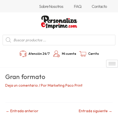
Ir
Navegación
Sobre Nosotros
FAQ
Contacto
al
de
contenido
entradas
Búsqueda
de
productos
Atención 24/7
Mi cuenta
Carrito
Gran formato
Deja un comentario
/ Por
Marketing Paco Print
←
Entrada anterior
Entrada siguiente
→